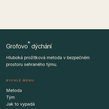
®
Grofovo
dýchání
Hluboká prožitková metoda v bezpečném
prostoru sehraného týmu.
RYCHLÉ MENU
Metoda
Tým
Jak to vypadá