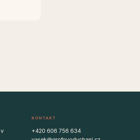
KONTAKT
 v
+420 606 756 634
vasek@grofovodychani.cz