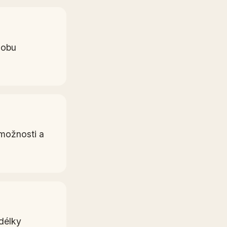
dobu
 možnosti a
 délky