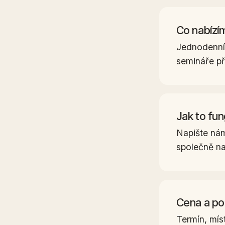
Co nabízí
Jednodenní 
semináře př
Jak to fun
Napište nám
společně na
Cena a p
Termín, míst