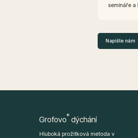
semináře a 
Napište nám
®
Grofovo
dýchání
Hluboká prožitková metoda v