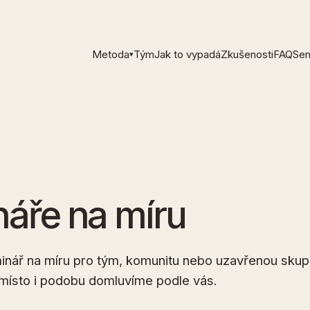
Metoda
Tým
Jak to vypadá
Zkušenosti
FAQ
Sem
▾
áře na míru
inář na míru pro tým, komunitu nebo uzavřenou skup
, místo i podobu domluvíme podle vás.