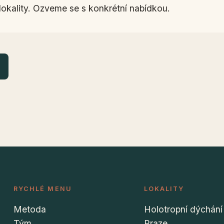
lokality. Ozveme se s konkrétní nabídkou.
RYCHLÉ MENU
LOKALITY
Metoda
Holotropní dýchání
Tým
Praze