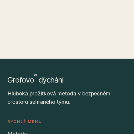
®
Grofovo
dýchání
Hluboká prožitková metoda v bezpečném
prostoru sehraného týmu.
RYCHLÉ MENU
Metoda