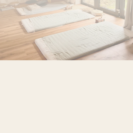
MÍSTO
Podkylava
·
Centrum Harmónia na Hlaváči